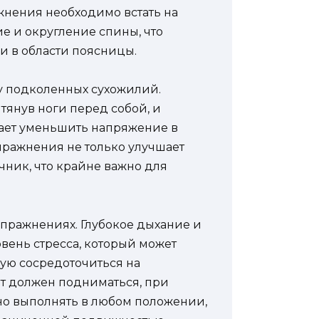
жнения необходимо встать на
ие и округление спины, что
и в области поясницы.
ку подколенных сухожилий.
ытянув ноги перед собой, и
гает уменьшить напряжение в
пражнения не только улучшает
очник, что крайне важно для
 упражнениях. Глубокое дыхание и
вень стресса, который может
ую сосредоточиться на
т должен подниматься, при
но выполнять в любом положении,