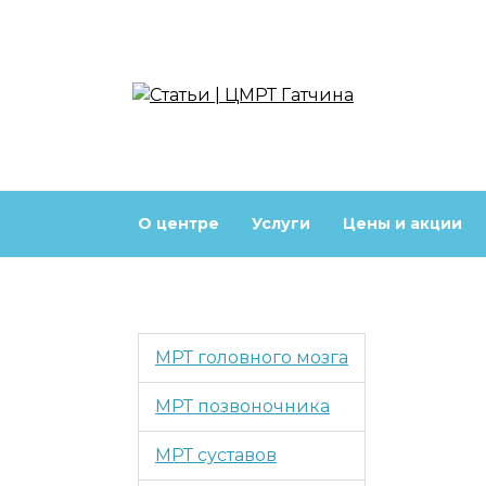
Перейти
к
содержанию
О центре
Услуги
Цены и акции
МРТ головного мозга
МРТ позвоночника
МРТ суставов