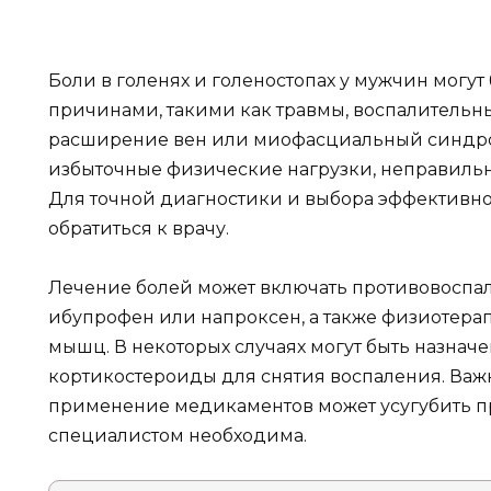
Боли в голенях и голеностопах у мужчин могу
причинами, такими как травмы, воспалительн
расширение вен или миофасциальный синдро
избыточные физические нагрузки, неправильн
Для точной диагностики и выбора эффективн
обратиться к врачу.
Лечение болей может включать противовоспал
ибупрофен или напроксен, а также физиотер
мышц. В некоторых случаях могут быть назнач
кортикостероиды для снятия воспаления. Важ
применение медикаментов может усугубить пр
специалистом необходима.