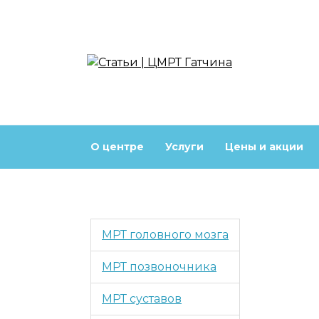
Перейти
к
содержанию
О центре
Услуги
Цены и акции
МРТ головного мозга
МРТ позвоночника
МРТ суставов