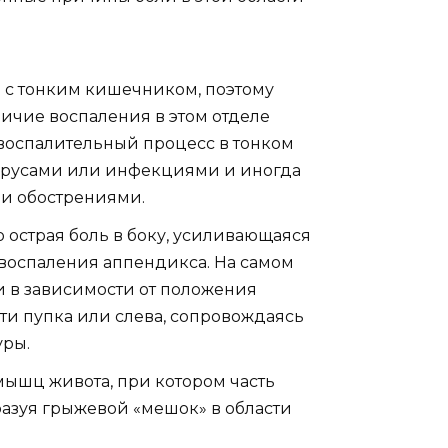
ы с тонким кишечником, поэтому
ичие воспаления в этом отделе
воспалительный процесс в тонком
ирусами или инфекциями и иногда
и обострениями.
 острая боль в боку, усиливающаяся
воспаления аппендикса. На самом
и в зависимости от положения
ти пупка или слева, сопровождаясь
уры.
мышц живота, при котором часть
разуя грыжевой «мешок» в области