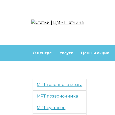
Перейти
к
содержанию
О центре
Услуги
Цены и акции
МРТ головного мозга
МРТ позвоночника
МРТ суставов