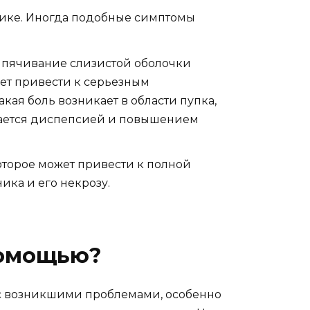
ике. Иногда подобные симптомы
ыпячивание слизистой оболочки
ет привести к серьезным
ая боль возникает в области пупка,
ждается диспепсией и повышением
которое может привести к полной
ика и его некрозу.
помощью?
я с возникшими проблемами, особенно