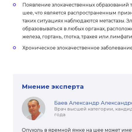
Появление злокачественных образований т
шее, что является распространенным призн
таких ситуациях наблюдаются метастазы. З
образовываться в любых органах, располо
железа, гортань, глотка, трахея или лимфат
Хроническое злокачественное заболевание
Мнение эксперта
Баев Александр Александр
Врач высшей категории, кандид
года
Опухоль в яремной ямке на шее может име