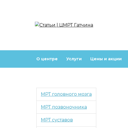
Перейти
к
содержанию
О центре
Услуги
Цены и акции
МРТ головного мозга
МРТ позвоночника
МРТ суставов