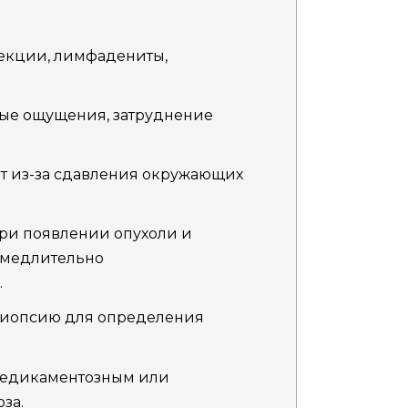
екции, лимфадениты,
ые ощущения, затруднение
т из-за сдавления окружающих
ри появлении опухоли и
амедлительно
.
 биопсию для определения
медикаментозным или
за.