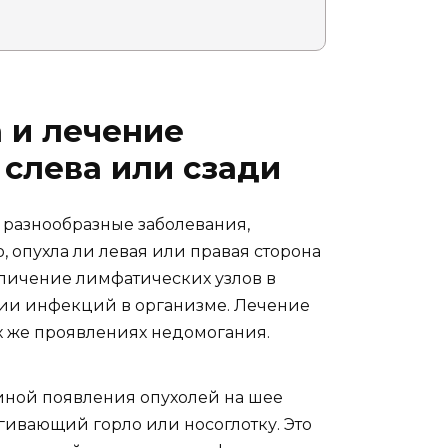
 и лечение
 слева или сзади
 разнообразные заболевания,
 опухла ли левая или правая сторона
величение лимфатических узлов в
чии инфекций в организме. Лечение
х же проявлениях недомогания.
иной появления опухолей на шее
гивающий горло или носоглотку. Это