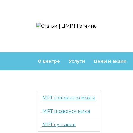
Перейти
к
содержанию
О центре
Услуги
Цены и акции
МРТ головного мозга
МРТ позвоночника
МРТ суставов