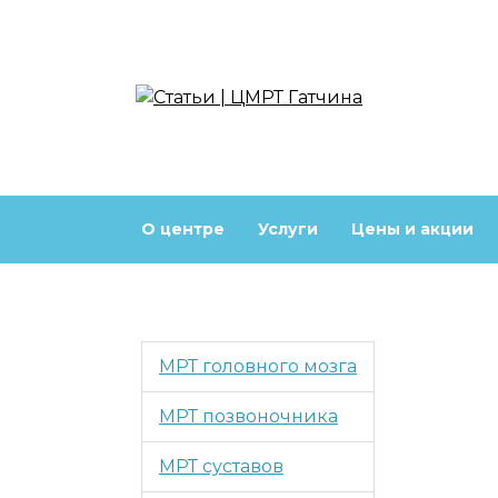
Перейти
к
содержанию
О центре
Услуги
Цены и акции
МРТ головного мозга
МРТ позвоночника
МРТ суставов