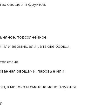
во овощей и фруктов.
льняное, подсолнечное.
й или вермишели), а также борщи,
телятина.
ованная овощами, паровые или
), а молоко и сметана используются
у.