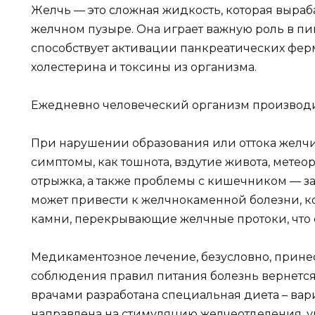
Желчь — это сложная жидкость, которая выраб
желчном пузыре. Она играет важную роль в п
способствует активации панкреатических ферм
холестерина и токсины из организма.
Ежедневно человеческий организм производит
При нарушении образования или оттока желчи 
симптомы, как тошнота, вздутие живота, метео
отрыжка, а также проблемы с кишечником — з
может привести к желчнокаменной болезни, к
камни, перекрывающие желчные протоки, что 
Медикаментозное лечение, безусловно, принесе
соблюдения правил питания болезнь вернется
врачами разработана специальная диета – вар
направлена на стимуляцию желчеотделения, 