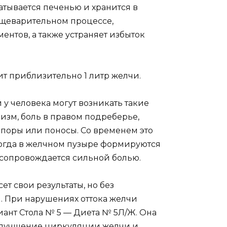
атывается печенью и хранится в
ищеварительном процессе,
ентов, а также устраняет избыток
 приблизительно 1 литр желчи.
у человека могут возникать такие
ризм, боль в правом подреберье,
апоры или поносы. Со временем это
огда в желчном пузыре формируются
сопровождается сильной болью.
т свои результаты, но без
. При нарушениях оттока желчи
иант Стола № 5 — Диета № 5Л/Ж. Она
улучшение циркуляции желчи и