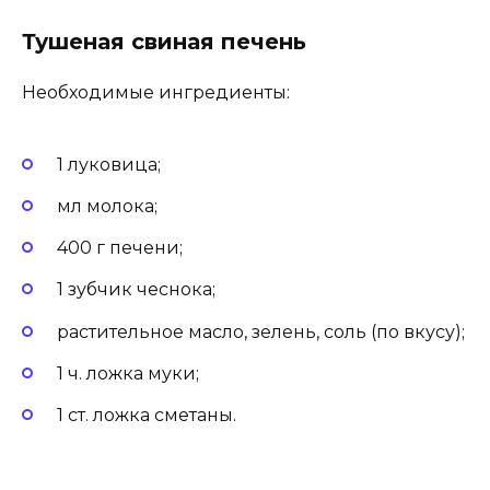
Тушеная свиная печень
Необходимые ингредиенты:
1 луковица;
мл молока;
400 г печени;
1 зубчик чеснока;
растительное масло, зелень, соль (по вкусу);
1 ч. ложка муки;
1 ст. ложка сметаны.