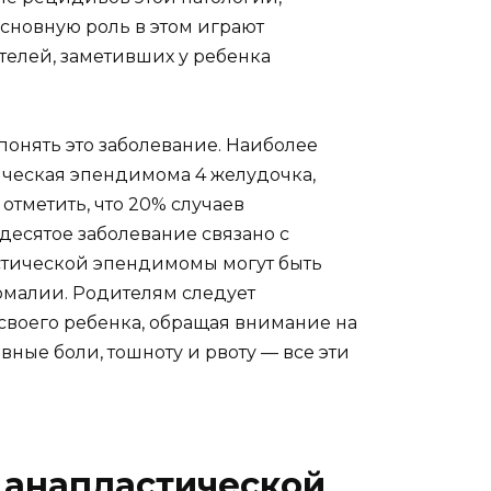
сновную роль в этом играют
телей, заметивших у ребенка
онять это заболевание. Наиболее
ческая эпендимома 4 желудочка,
 отметить, что 20% случаев
десятое заболевание связано с
стической эпендимомы могут быть
омалии. Родителям следует
своего ребенка, обращая внимание на
вные боли, тошноту и рвоту — все эти
 анапластической