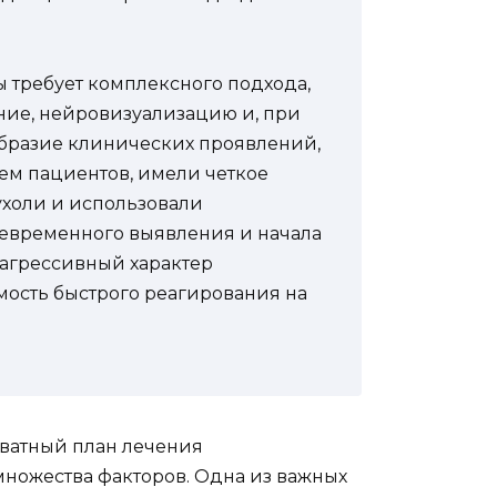
 требует комплексного подхода,
ие, нейровизуализацию и, при
образие клинических проявлений,
ем пациентов, имели четкое
ухоли и использовали
евременного выявления и начала
я агрессивный характер
ость быстрого реагирования на
кватный план лечения
множества факторов. Одна из важных