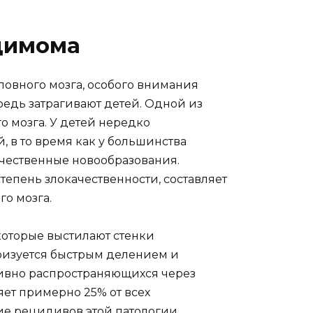
димома
ловного мозга, особого внимания
редь затрагивают детей. Одной из
о мозга. У детей нередко
, в то время как у большинства
чественные новообразования.
епень злокачественности, составляет
го мозга.
 которые выстилают стенки
еризуется быстрым делением и
тивно распространяющихся через
ет примерно 25% от всех
е рецидивов этой патологии,