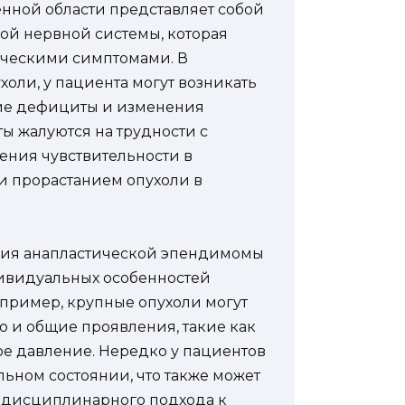
нной области представляет собой
ой нервной системы, которая
ическими симптомами. В
холи, у пациента могут возникать
ие дефициты и изменения
ы жалуются на трудности с
ния чувствительности в
ли прорастанием опухоли в
ния анапластической эпендимомы
дивидуальных особенностей
апример, крупные опухоли могут
о и общие проявления, такие как
ое давление. Нередко у пациентов
ьном состоянии, что также может
тидисциплинарного подхода к