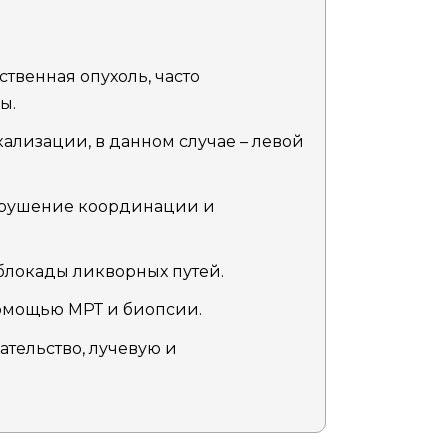
твенная опухоль, часто
ы.
ализации, в данном случае – левой
арушение координации и
блокады ликворных путей.
помощью МРТ и биопсии.
тельство, лучевую и