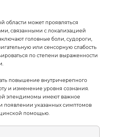
й области может проявляться
ми, связанными с локализацией
ключают головные боли, судороги,
вигательную или сенсорную слабость
рьироваться по степени выраженности
и.
ывать повышение внутричерепного
оту и изменение уровня сознания.
кой эпендимомы имеют важное
ри появлении указанных симптомов
ицинской помощью.