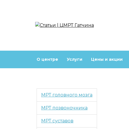
Перейти
к
содержанию
О центре
Услуги
Цены и акции
МРТ головного мозга
МРТ позвоночника
МРТ суставов