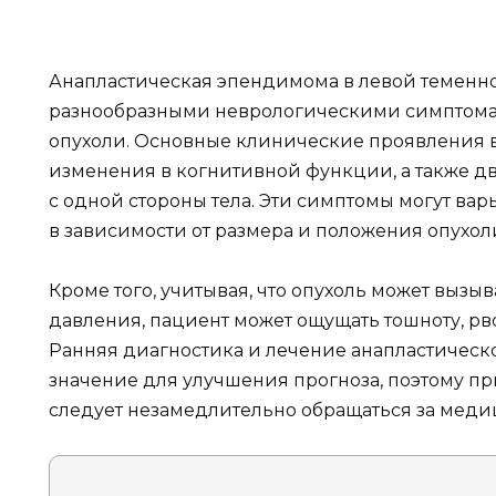
Анапластическая эпендимома в левой теменно
разнообразными неврологическими симптома
опухоли. Основные клинические проявления в
изменения в когнитивной функции, а также д
с одной стороны тела. Эти симптомы могут ва
в зависимости от размера и положения опухол
Кроме того, учитывая, что опухоль может выз
давления, пациент может ощущать тошноту, рв
Ранняя диагностика и лечение анапластичес
значение для улучшения прогноза, поэтому п
следует незамедлительно обращаться за мед