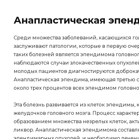
Анапластическая эпен
Среди множества заболеваний, касающихся го
заслуживают патологии, которые в первую оче
таких болезней является эпендимома головног
наблюдаются случаи злокачественных опухолей
молодых пациентов диагностируются доброка
Анапластическая эпендима, имеющая третью ст
около трех процентов всех эпендимом головно
Эта болезнь развивается из клеток эпендимы,
желудочков головного мозга. Процесс характ
образованием множества незрелых клеток, ак
ликвор. Анапластическая эпендимома составля
эпендимарных опухолей, и необходимо лечени