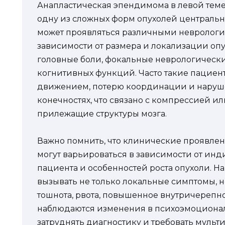
Анапластическая эпендимома в левой теме
одну из сложных форм опухолей центральн
может проявляться различными невролог
зависимости от размера и локализации опу
головные боли, фокальные неврологическ
когнитивных функций. Часто такие пациент
движением, потерю координации и наруше
конечностях, что связано с компрессией и
прилежащие структуры мозга.
Важно помнить, что клинические проявле
могут варьироваться в зависимости от ин
пациента и особенностей роста опухоли. Н
вызывать не только локальные симптомы, н
тошнота, рвота, повышенное внутричерепн
наблюдаются изменения в психоэмоционал
затруднять диагностику и требовать муль