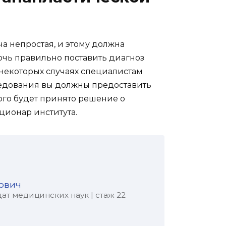
а непростая, и этому должна
очь правильно поставить диагноз
 некоторых случаях специалистам
ледования вы должны предоставить
рого будет принято решение о
ционар института.
ович
ат медицинских наук | стаж 22