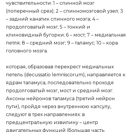
чувствительности: 1 – спинной мозг
(поперечный срез); 2 – спинномозговой узел; 3
– задний канатик спинного мозга; 4 –
продолговатый мозг; 5 – тонкий и
клиновидный бугорки; 6 – мост; 7 – медиальная
петля; 8 – средний мозг; 9 – таламус; 10 – кора
головного мозга.
которая, образовав перекрест медиальных
петель (decussatio lemniscorum), направляется к
ядрам таламуса, последовательно проходя
продолговатый мозг, мост и средний мозг.
Аксоны нейронов таламуса (третий нейрон
пути), пройдя через внутреннюю капсулу,
следуют в трех направлениях: в
предцентральную извилину – центр
двигательных функций (большая часть