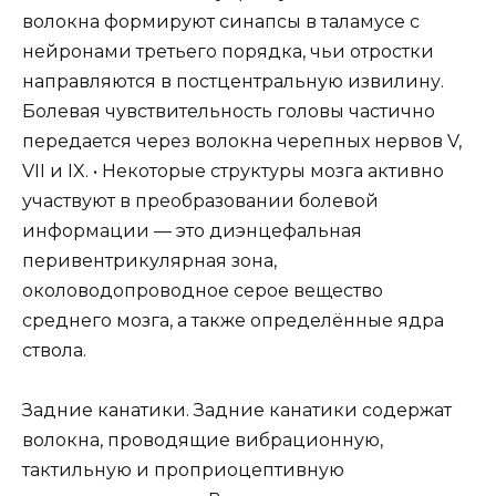
волокна формируют синапсы в таламусе с
нейронами третьего порядка, чьи отростки
направляются в постцентральную извилину.
Болевая чувствительность головы частично
передается через волокна черепных нервов V,
VII и IX. • Некоторые структуры мозга активно
участвуют в преобразовании болевой
информации — это диэнцефальная
перивентрикулярная зона,
околоводопроводное серое вещество
среднего мозга, а также определённые ядра
ствола.
Задние канатики. Задние канатики содержат
волокна, проводящие вибрационную,
тактильную и проприоцептивную