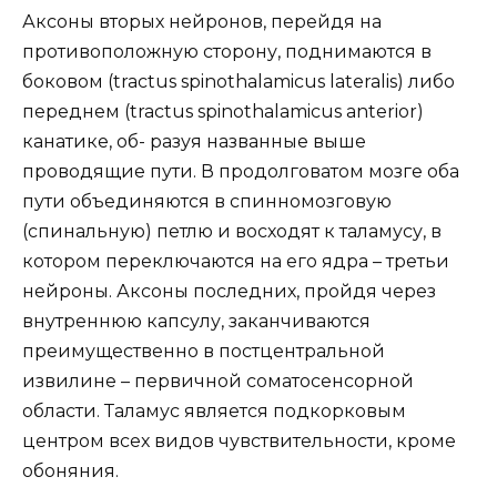
Аксоны вторых нейронов, перейдя на
противоположную сторону, поднимаются в
боковом (tractus spinothalamicus lateralis) либо
переднем (tractus spinothalamicus anterior)
канатике, об- разуя названные выше
проводящие пути. В продолговатом мозге оба
пути объединяются в спинномозговую
(спинальную) петлю и восходят к таламусу, в
котором переключаются на его ядра – третьи
нейроны. Аксоны последних, пройдя через
внутреннюю капсулу, заканчиваются
преимущественно в постцентральной
извилине – первичной соматосенсорной
области. Таламус является подкорковым
центром всех видов чувствительности, кроме
обоняния.