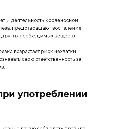
ет и деятельность кровеносной
леза, предотвращают воспаление
 других необходимых веществ.
езко возрастает риск нехватки
знавать свою ответственность за
в.
при употреблении
 крайне важно соблюдать правила