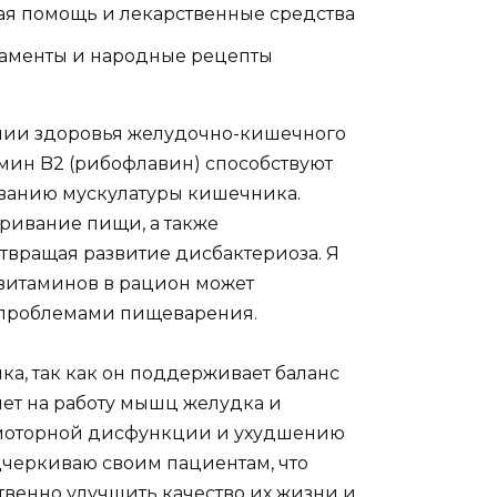
ная помощь и лекарственные средства
каменты и народные рецепты
нии здоровья желудочно-кишечного
тамин B2 (рибофлавин) способствуют
ванию мускулатуры кишечника.
ривание пищи, а также
твращая развитие дисбактериоза. Я
 витаминов в рацион может
с проблемами пищеварения.
а, так как он поддерживает баланс
ияет на работу мышц желудка и
к моторной дисфункции и ухудшению
дчеркиваю своим пациентам, что
венно улучшить качество их жизни и