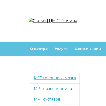
Перейти
к
содержанию
О центре
Услуги
Цены и акции
МРТ головного мозга
МРТ позвоночника
МРТ суставов