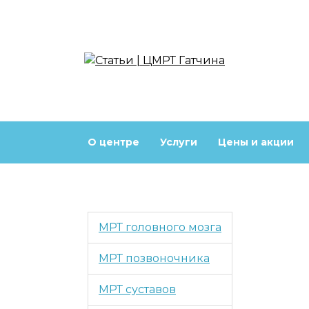
Перейти
к
содержанию
О центре
Услуги
Цены и акции
МРТ головного мозга
МРТ позвоночника
МРТ суставов