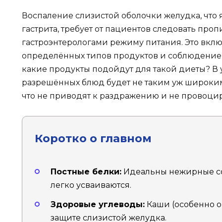
Воспаление слизистой оболочки желудка, что
гастрита, требует от пациентов следовать про
гастроэнтерологами режиму питания. Это вклю
определённых типов продуктов и соблюдение
какие продукты подойдут для такой диеты? В 
разрешённых блюд будет не таким уж широким;
что не приводят к раздражению и не провоцир
Коротко о главном
Постные белки:
Идеальны нежирные сор
легко усваиваются.
Здоровые углеводы:
Каши (особенно о
защите слизистой желудка.