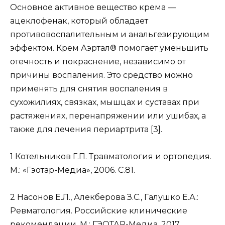
Основное активное вещество крема —
ацеклофенак, который обладает
противовоспалительным и анальгезирующим
эффектом. Крем Аэртал® помогает уменьшить
отечность и покраснение, независимо от
причины воспаления. Это средство можно
применять для снятия воспаления в
сухожилиях, связках, мышцах и суставах при
растяжениях, перенапряжении или ушибах, а
также для лечения периартрита [3].
1 Котельников Г.П. Травматология и ортопедия.
М.: «Гэотар-Медиа», 2006. С.81.
2 Насонов Е.Л., Алекберова З.С., Галушко Е.А.:
Ревматология. Российские клинические
рекомендации. М.: ГЭОТАР-Медиа, 2017.