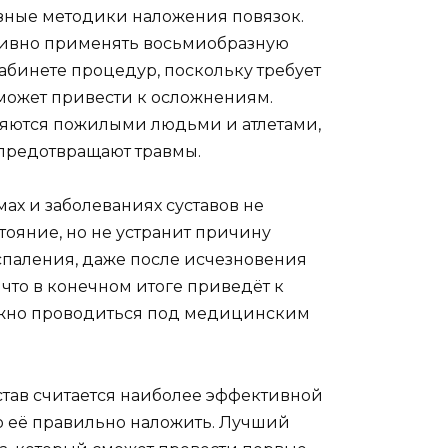
зные методики наложения повязок.
тивно применять восьмиобразную
кабинете процедур, поскольку требует
может привести к осложнениям.
няются пожилыми людьми и атлетами,
 предотвращают травмы.
ах и заболеваниях суставов не
стояние, но не устранит причину
оспаления, даже после исчезновения
что в конечном итоге приведёт к
лжно проводиться под медицинским
став считается наиболее эффективной
о её правильно наложить. Лучший