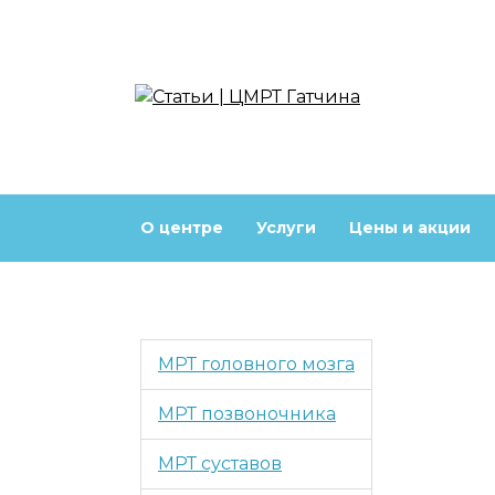
Перейти
к
содержанию
О центре
Услуги
Цены и акции
МРТ головного мозга
МРТ позвоночника
МРТ суставов