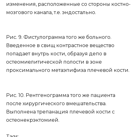
изменения, расположенные со стороны костно-
мозгового канала, т.е. эндостально.
Рис. 9. Фистулограмма того же больного.
Введенное в свищ контрастное вещество
попадает внутрь кости, образуя депо в
остеомиелитической полости в зоне
проксимального метаэпифиза плечевой кости.
Рис. 10. Рентгенограмма того же пациента
после хирургического вмешательства.
Выполнена трепанация плечевой кости с
остеонекрэктомией.
Tags: