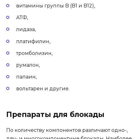
витамины группы B (B1 и B12),
АТФ,
лидаза,
платифилин,
тромболизин,
румалон,
папаин,
вольтарен и другие.
Препараты для блокады
По количеству компонентов различают одно-,
дву- и многокомпонентные блокады. Наиболее