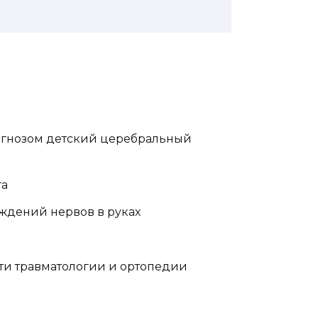
иагнозом детский церебральный
га
ждений нервов в руках
ти травматологии и ортопедии