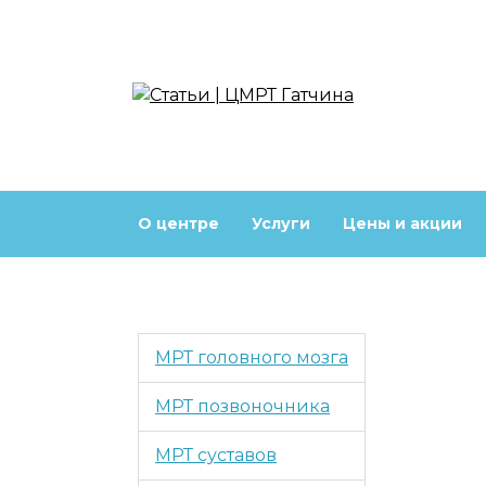
Перейти
к
содержанию
О центре
Услуги
Цены и акции
МРТ головного мозга
МРТ позвоночника
МРТ суставов