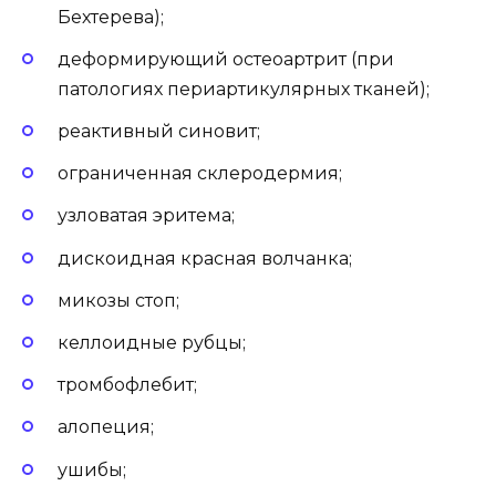
Бехтерева);
деформирующий остеоартрит (при
патологиях периартикулярных тканей);
реактивный синовит;
ограниченная склеродермия;
узловатая эритема;
дискоидная красная волчанка;
микозы стоп;
келлоидные рубцы;
тромбофлебит;
алопеция;
ушибы;