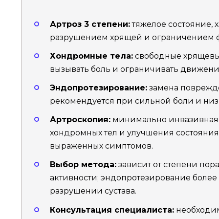
Артроз 3 степени:
тяжелое состояние,
разрушением хрящей и ограничением ф
Хондромные тела:
свободные хрящевые
вызывать боль и ограничивать движение
Эндопротезирование:
замена поврежде
рекомендуется при сильной боли и ни
Артроскопия:
минимально инвазивная 
хондромных тел и улучшения состояния
выраженных симптомов.
Выбор метода:
зависит от степени пор
активности; эндопротезирование более
разрушении сустава.
Консультация специалиста:
необходим