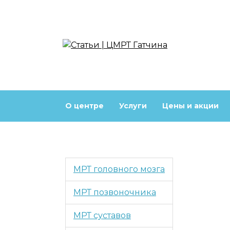
Перейти
к
содержанию
О центре
Услуги
Цены и акции
МРТ головного мозга
МРТ позвоночника
МРТ суставов