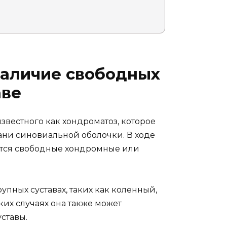
Наличие свободных
аве
известного как хондроматоз, которое
ни синовиальной оболочки. В ходе
ются свободные хондромные или
упных суставах, таких как коленный,
ких случаях она также может
ставы.