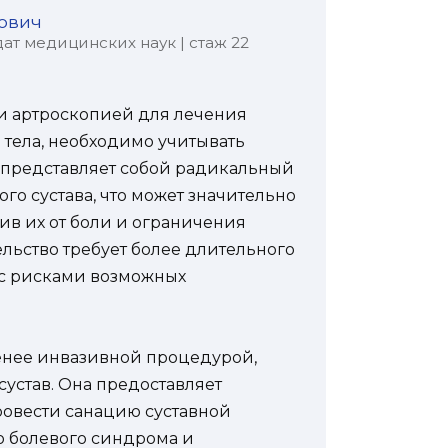
ович
ат медицинских наук | стаж 22
и артроскопией для лечения
 тела, необходимо учитывать
 представляет собой радикальный
о сустава, что может значительно
ив их от боли и ограничения
ьство требует более длительного
 с рисками возможных
менее инвазивной процедурой,
устав. Она предоставляет
ровести санацию суставной
ю болевого синдрома и