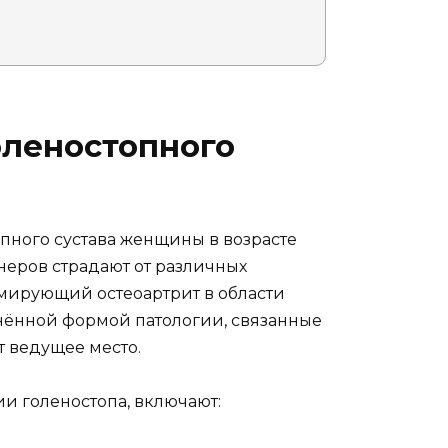
оленостопного
пного сустава женщины в возрасте
онеров страдают от различных
мирующий остеоартрит в области
анённой формой патологии, связанные
т ведущее место.
и голеностопа, включают: