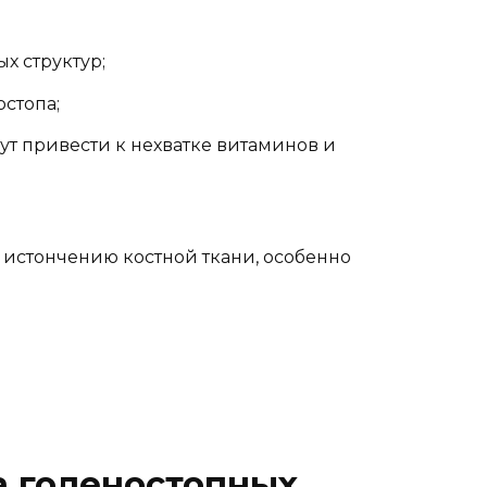
х структур;
стопа;
ут привести к нехватке витаминов и
истончению костной ткани, особенно
а голеностопных