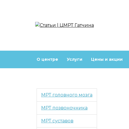
Перейти
к
содержанию
О центре
Услуги
Цены и акции
МРТ головного мозга
МРТ позвоночника
МРТ суставов