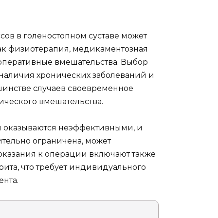
ов в голеностопном суставе может
как физиотерапия, медикаментозная
 оперативные вмешательства. Выбор
, наличия хронических заболеваний и
шинстве случаев своевременное
ического вмешательства.
я оказываются неэффективными, и
ительно ограничена, может
Показания к операции включают также
ита, что требует индивидуального
ента.