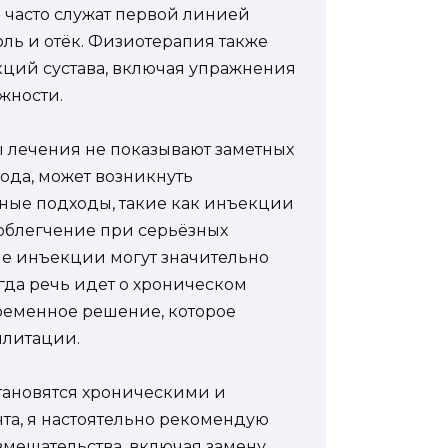
 часто служат первой линией
оль и отёк. Физиотерапия также
кций сустава, включая упражнения
жности.
ы лечения не показывают заметных
ода, может возникнуть
ные подходы, такие как инъекции
облегчение при серьёзных
кие инъекции могут значительно
гда речь идет о хроническом
ременное решение, которое
илитации.
становятся хроническими и
та, я настоятельно рекомендую
вмешательства, включая замену