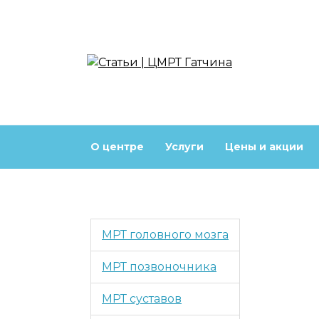
Перейти
к
содержанию
О центре
Услуги
Цены и акции
МРТ головного мозга
МРТ позвоночника
МРТ суставов