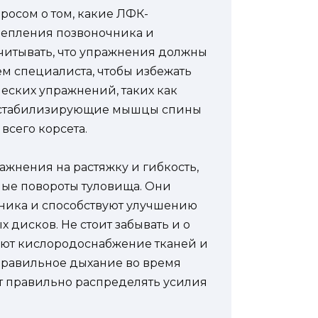
просом о том, какие ЛФК-
репления позвоночника и
учитывать, что упражнения должны
м специалиста, чтобы избежать
еских упражнений, таких как
т стабилизирующие мышцы спины
всего корсета.
ажнения на растяжку и гибкость,
ные повороты туловища. Они
ника и способствуют улучшению
дисков. Не стоит забывать и о
ают кислородоснабжение тканей и
равильное дыхание во время
т правильно распределять усилия