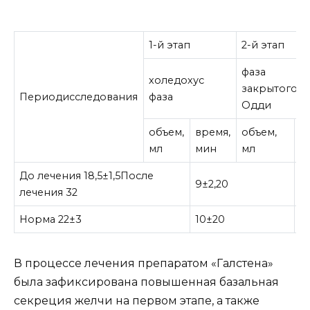
1-й этап
2-й этап
фаза
холедохус
закрытогос
Периодисследования
фаза
Одди
объем,
время,
объем,
в
мл
мин
мл
м
До лечения 18,5±1,5После
9±2,20
8
лечения 32
Норма 22±3
10±20
5±
В процессе лечения препаратом «Галстена»
была зафиксирована повышенная базальная
секреция желчи на первом этапе, а также