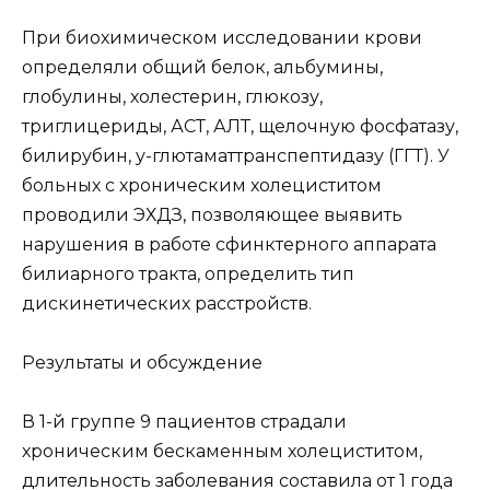
При биохимическом исследовании крови
определяли общий белок, альбумины,
глобулины, холестерин, глюкозу,
триглицериды, АСТ, АЛТ, щелочную фосфатазу,
билирубин, у-глютаматтранспептидазу (ГГТ). У
больных с хроническим холециститом
проводили ЭХДЗ, позволяющее выявить
нарушения в работе сфинктерного аппарата
билиарного тракта, определить тип
дискинетических расстройств.
Результаты и обсуждение
В 1-й группе 9 пациентов страдали
хроническим бескаменным холециститом,
длительность заболевания составила от 1 года