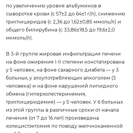
по увеличению уровня альбуминов в
сыворотке крови (с 57±2 до 64±1 г/л), снижению
триглицеридов (с 2,36 до 1,62±0,85 ммоль/л) и
общего билирубина (с 33,86±18,5 до 19,6±2,0
мкмоль/л).
В 3-й группе жировая инфильтрация печени
на фоне ожирения I-II степени констатирована
у 5 человек, на фоне сахарного диабета — у 3
больных, у злоупотребляющих алкоголем (3
человека) и на фоне нарушений липидного
обмена (гиперхолестеринемия,
триглицеридемия) — у 5 человек. У 6 больных
из этой группы в различные сроки от начала
лечения (от 7 до 16 лет) произведена
холецистэктомия по поводу желчнокаменной