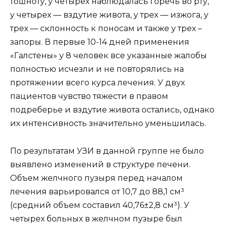
тошноту, у четырех наблюдалась горечь во рту,
у четырех — вздутие живота, у трех — изжога, у
трех — склонность к поносам и также у трех –
запоры. В первые 10-14 дней применения
«Галстены» у 8 человек все указанные жалобы
полностью исчезли и не повторялись на
протяжении всего курса лечения. У двух
пациентов чувство тяжести в правом
подреберье и вздутие живота остались, однако
их интенсивность значительно уменьшилась.
По результатам УЗИ в данной группе не было
выявлено изменений в структуре печени.
Объем желчного пузыря перед началом
лечения варьировался от 10,7 до 88,1 см³
(средний объем составил 40,76±2,8 см³). У
четырех больных в желчном пузыре был