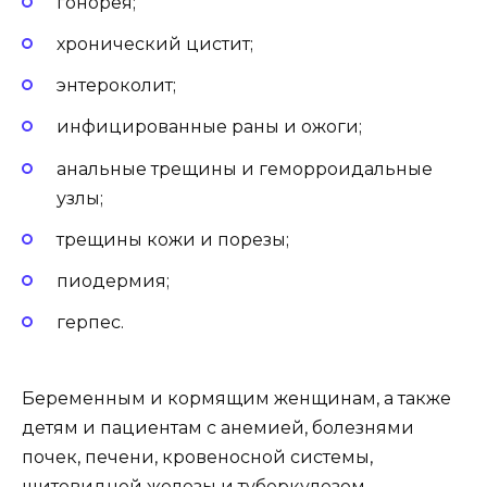
гонорея;
хронический цистит;
энтероколит;
инфицированные раны и ожоги;
анальные трещины и геморроидальные
узлы;
трещины кожи и порезы;
пиодермия;
герпес.
Беременным и кормящим женщинам, а также
детям и пациентам с анемией, болезнями
почек, печени, кровеносной системы,
щитовидной железы и туберкулезом