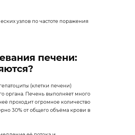
еских узлов по частоте поражения
евания печени:
ляются?
гепатоциты (клетки печени)
о органа. Печень выполняет много
неё проходит огромное количество
ерно 30% от общего объёма крови в
медление её потока и