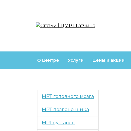
Перейти
к
содержанию
О центре
Услуги
Цены и акции
МРТ головного мозга
МРТ позвоночника
МРТ суставов