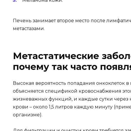
Меланома кожи.
Печень занимает второе место после лимфатич
метастазами.
Метастатические забол
почему так часто появ
Высокая вероятность попадания онкоклеток в 
объясняется спецификой кровоснабжения этог
жизневажных функций, и каждые сутки через 
крови – около 1,5 литров каждую минуту (прим
организме).
Для фильтрации и очистки крови требуется за