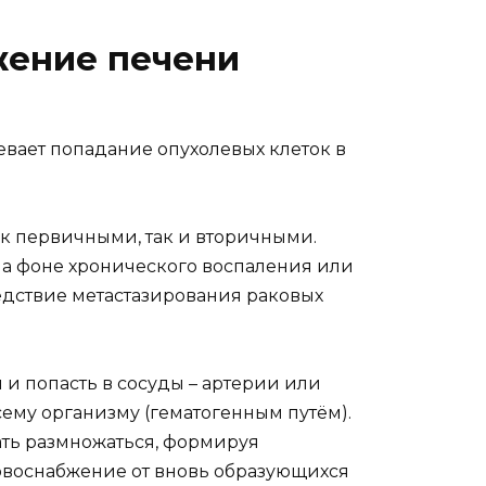
жение печени
вает попадание опухолевых клеток в
ак первичными, так и вторичными.
на фоне хронического воспаления или
едствие метастазирования раковых
 и попасть в сосуды – артерии или
сему организму (гематогенным путём).
ать размножаться, формируя
ровоснабжение от вновь образующихся