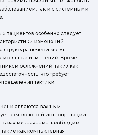
паренхимы печени, что может быть
заболеванием, так и с системными
а.
их пациентов особенно следует
рактеристики изменений.
 структура печени могут
палительных изменений. Кроме
стником осложнений, таких как
достаточность, что требует
определения тактики
ечени являются важным
бует комплексной интерпретации
итывая их значение, необходимо
 такие как компьютерная