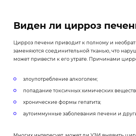
Виден ли цирроз печен
Цирроз печени приводит к полному и необрат
заменяются соединительной тканью, что наруш
может привести к его утрате. Причинами цирро
злоупотребление алкоголем;
попадание токсичных химических веществ 
хронические формы гепатита;
аутоиммунные заболевания печени и други
Многих интересует, может ли УЗИ выявить ци