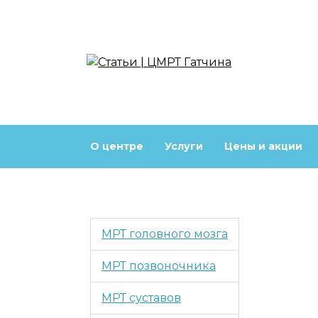
Перейти
к
содержанию
О центре
Услуги
Цены и акции
МРТ головного мозга
МРТ позвоночника
МРТ суставов