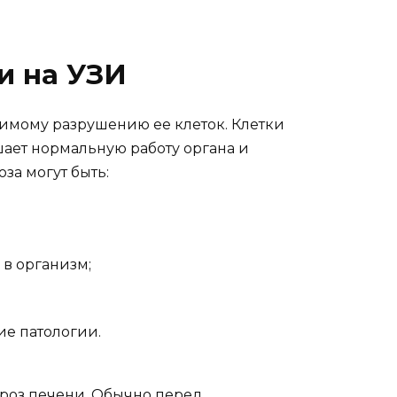
и на УЗИ
имому разрушению ее клеток. Клетки
ает нормальную работу органа и
за могут быть:
в организм;
е патологии.
рроз печени. Обычно перед