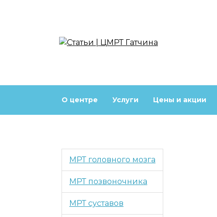
Перейти
к
содержанию
О центре
Услуги
Цены и акции
МРТ головного мозга
МРТ позвоночника
МРТ суставов