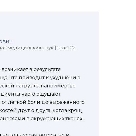
ович
ат медицинских наук | стаж 22
 возникает в результате
ща, что приводит к ухудшению
кой нагрузке, например, во
ациенты часто ощущают
 от легкой боли до выраженного
костей друг о друга, когда хрящ
роцессами в окружающих тканях.
не только сам артроз, но и