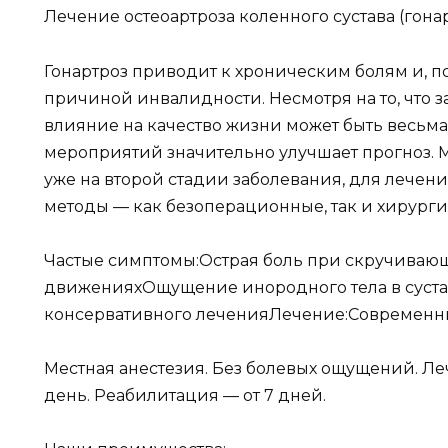
Лечение остеоартроза коленного сустава (гона
Гонартроз приводит к хроническим болям и, п
причиной инвалидности. Несмотря на то, что з
влияние на качество жизни может быть весьма
мероприятий значительно улучшает прогноз. 
уже на второй стадии заболевания, для лече
методы — как безоперационные, так и хирурги
Частые симптомы:Острая боль при скручиваю
движенияхОщущение инородного тела в суста
консервативного леченияЛечение:Современн
Местная анестезия. Без болевых ощущений. Ле
день. Реабилитация — от 7 дней.