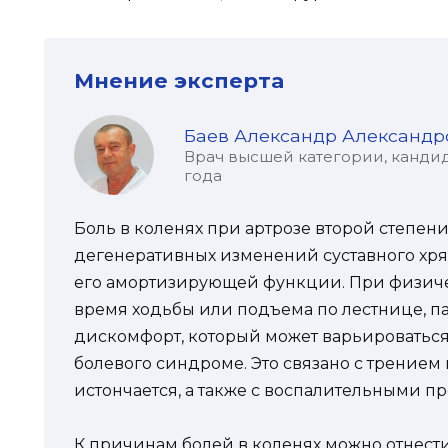
Мнение эксперта
Баев Александр Александр
Врач высшей категории, кандид
года
Боль в коленях при артрозе второй степени
дегенеративных изменений суставного хря
его амортизирующей функции. При физичес
время ходьбы или подъема по лестнице, п
дискомфорт, который может варьироваться
болевого синдроме. Это связано с трением 
истончается, а также с воспалительными п
К причинам болей в коленях можно отнести 