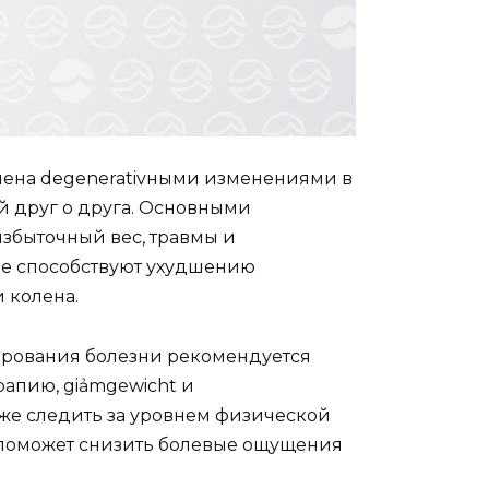
влена degenerativными изменениями в
ей друг о друга. Основными
збыточный вес, травмы и
ые способствуют ухудшению
 колена.
ирования болезни рекомендуется
апию, giảmgewicht и
же следить за уровнем физической
о поможет снизить болевые ощущения